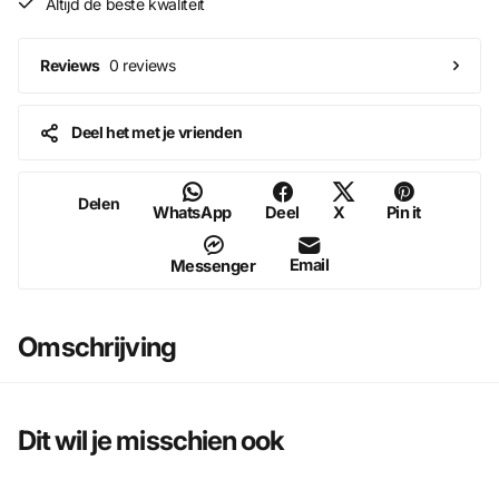
Altijd de beste kwaliteit
0 reviews
Reviews
Deel het met je vrienden
Delen
WhatsApp
Deel
X
Pin it
Email
Messenger
Omschrijving
Dit wil je misschien ook