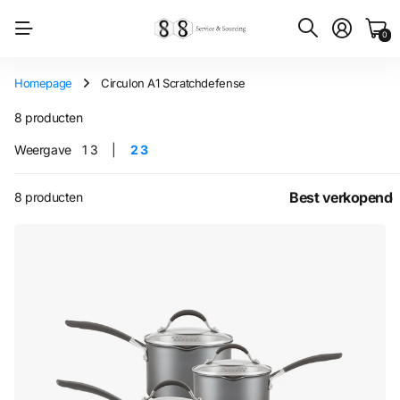
0
Homepage
Circulon A1 Scratchdefense
8 producten
Weergave
1
3
2
3
8 producten